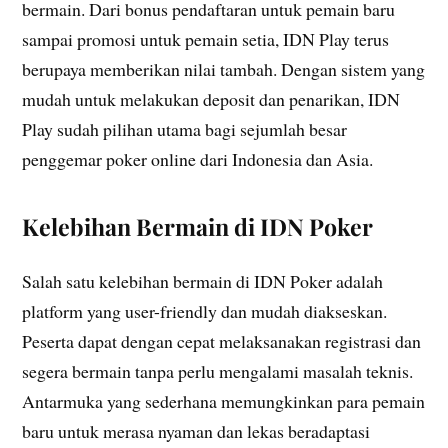
bermain. Dari bonus pendaftaran untuk pemain baru
sampai promosi untuk pemain setia, IDN Play terus
berupaya memberikan nilai tambah. Dengan sistem yang
mudah untuk melakukan deposit dan penarikan, IDN
Play sudah pilihan utama bagi sejumlah besar
penggemar poker online dari Indonesia dan Asia.
Kelebihan Bermain di IDN Poker
Salah satu kelebihan bermain di IDN Poker adalah
platform yang user-friendly dan mudah diakseskan.
Peserta dapat dengan cepat melaksanakan registrasi dan
segera bermain tanpa perlu mengalami masalah teknis.
Antarmuka yang sederhana memungkinkan para pemain
baru untuk merasa nyaman dan lekas beradaptasi