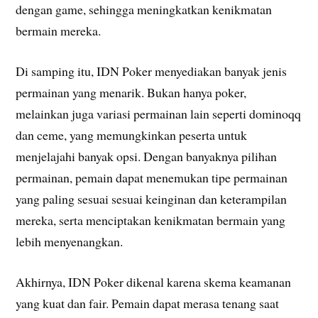
dengan game, sehingga meningkatkan kenikmatan
bermain mereka.
Di samping itu, IDN Poker menyediakan banyak jenis
permainan yang menarik. Bukan hanya poker,
melainkan juga variasi permainan lain seperti dominoqq
dan ceme, yang memungkinkan peserta untuk
menjelajahi banyak opsi. Dengan banyaknya pilihan
permainan, pemain dapat menemukan tipe permainan
yang paling sesuai sesuai keinginan dan keterampilan
mereka, serta menciptakan kenikmatan bermain yang
lebih menyenangkan.
Akhirnya, IDN Poker dikenal karena skema keamanan
yang kuat dan fair. Pemain dapat merasa tenang saat