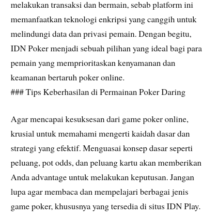
melakukan transaksi dan bermain, sebab platform ini
memanfaatkan teknologi enkripsi yang canggih untuk
melindungi data dan privasi pemain. Dengan begitu,
IDN Poker menjadi sebuah pilihan yang ideal bagi para
pemain yang memprioritaskan kenyamanan dan
keamanan bertaruh poker online.
### Tips Keberhasilan di Permainan Poker Daring
Agar mencapai kesuksesan dari game poker online,
krusial untuk memahami mengerti kaidah dasar dan
strategi yang efektif. Menguasai konsep dasar seperti
peluang, pot odds, dan peluang kartu akan memberikan
Anda advantage untuk melakukan keputusan. Jangan
lupa agar membaca dan mempelajari berbagai jenis
game poker, khususnya yang tersedia di situs IDN Play.