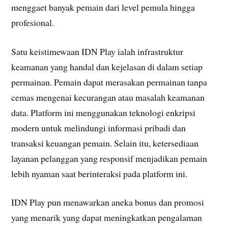
menggaet banyak pemain dari level pemula hingga
profesional.
Satu keistimewaan IDN Play ialah infrastruktur
keamanan yang handal dan kejelasan di dalam setiap
permainan. Pemain dapat merasakan permainan tanpa
cemas mengenai kecurangan atau masalah keamanan
data. Platform ini menggunakan teknologi enkripsi
modern untuk melindungi informasi pribadi dan
transaksi keuangan pemain. Selain itu, ketersediaan
layanan pelanggan yang responsif menjadikan pemain
lebih nyaman saat berinteraksi pada platform ini.
IDN Play pun menawarkan aneka bonus dan promosi
yang menarik yang dapat meningkatkan pengalaman