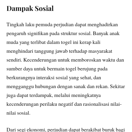
Dampak Sosial
Tingkah laku pemuda perjudian dapat menghadirkan
pengaruh signifikan pada struktur sosial. Banyak anak
muda yang terlibat dalam togel ini kerap kali
menghindari tanggung jawab terhadap masyarakat
sendiri. Kecenderungan untuk memboroskan waktu dan
sumber daya untuk bermain togel berujung pada
berkurangnya interaksi sosial yang sehat, dan
mengganggu hubungan dengan sanak dan rekan. Sekitar
juga dapat terdampak, melalui meningkatnya
kecenderungan perilaku negatif dan rasionalisasi nilai-
nilai sosial.
Dari segi ekonomi, perjudian dapat berakibat buruk bagi