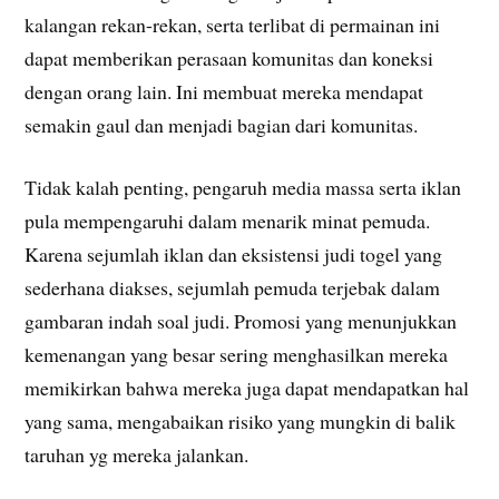
kalangan rekan-rekan, serta terlibat di permainan ini
dapat memberikan perasaan komunitas dan koneksi
dengan orang lain. Ini membuat mereka mendapat
semakin gaul dan menjadi bagian dari komunitas.
Tidak kalah penting, pengaruh media massa serta iklan
pula mempengaruhi dalam menarik minat pemuda.
Karena sejumlah iklan dan eksistensi judi togel yang
sederhana diakses, sejumlah pemuda terjebak dalam
gambaran indah soal judi. Promosi yang menunjukkan
kemenangan yang besar sering menghasilkan mereka
memikirkan bahwa mereka juga dapat mendapatkan hal
yang sama, mengabaikan risiko yang mungkin di balik
taruhan yg mereka jalankan.