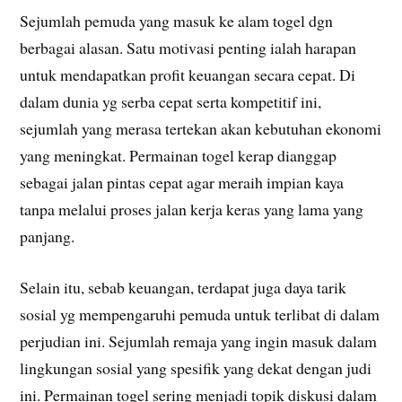
Sejumlah pemuda yang masuk ke alam togel dgn
berbagai alasan. Satu motivasi penting ialah harapan
untuk mendapatkan profit keuangan secara cepat. Di
dalam dunia yg serba cepat serta kompetitif ini,
sejumlah yang merasa tertekan akan kebutuhan ekonomi
yang meningkat. Permainan togel kerap dianggap
sebagai jalan pintas cepat agar meraih impian kaya
tanpa melalui proses jalan kerja keras yang lama yang
panjang.
Selain itu, sebab keuangan, terdapat juga daya tarik
sosial yg mempengaruhi pemuda untuk terlibat di dalam
perjudian ini. Sejumlah remaja yang ingin masuk dalam
lingkungan sosial yang spesifik yang dekat dengan judi
ini. Permainan togel sering menjadi topik diskusi dalam