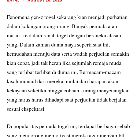
RAF4L
AUGUST 16, 2025
Fenomena gen-z togel sekarang kian menjadi perhatian
dalam kalangan orang-orang. Banyak pemuda atau
masuk ke dalam ranah togel dengan beraneka alasan
yang. Dalam zaman dunia maya seperti saat ini,
kemudahan menuju data serta wadah perjudian semakin
kian cepat, jadi tak heran jika sejumlah remaja muda
yang terlibat terlibat di dunia ini. Bermacam-macam
kisah muncul dari mereka, mulai dari harapan akan
kekayaan seketika hingga cobaan kurang menyenangkan
yang harus harus dihadapi saat perjudian tidak berjalan
sesuai ekspektasi.
Di popularitas pemuda togel ini, terdapat berbagai sebab
yang mendorong memotivasi mereka agar mengambil