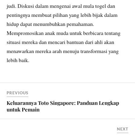
judi. Diskusi dalam mengenai awal mula togel dan
pentingnya membuat pilihan yang lebih bijak dalam
hidup dapat menumbuhkan pemahaman.
Mempromosikan anak muda untuk berbicara tentang
situasi mereka dan mencari bantuan dari ahli akan
menawarkan mereka arah menuju transformasi yang
lebih baik.
PREVIOUS
Keluarannya Toto Singapore: Panduan Lengkap
untuk Pemain
NEXT