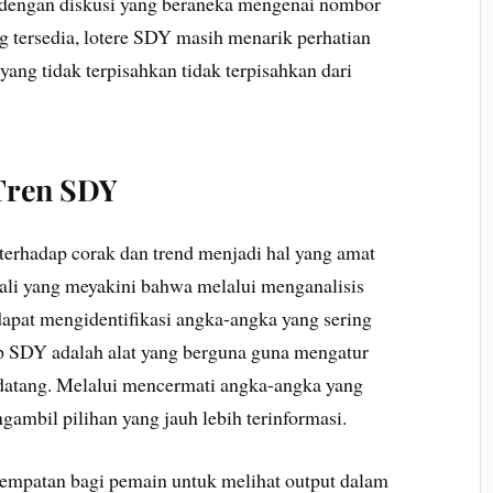
, dengan diskusi yang beraneka mengenai nombor
ng tersedia, lotere SDY masih menarik perhatian
ang tidak terpisahkan tidak terpisahkan dari
 Tren SDY
erhadap corak dan trend menjadi hal yang amat
kali yang meyakini bahwa melalui menganalisis
dapat mengidentifikasi angka-angka yang sering
ap SDY adalah alat yang berguna guna mengatur
ndatang. Melalui mencermati angka-angka yang
ambil pilihan yang jauh lebih terinformasi.
mpatan bagi pemain untuk melihat output dalam