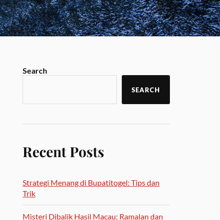
Search
SEARCH
Recent Posts
Strategi Menang di Bupatitogel: Tips dan
Trik
Misteri Dibalik Hasil Macau: Ramalan dan