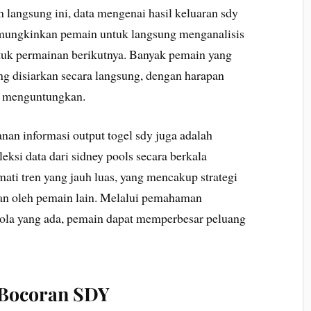
n langsung ini, data mengenai hasil keluaran sdy
memungkinkan pemain untuk langsung menganalisis
tuk permainan berikutnya. Banyak pemain yang
ng disiarkan secara langsung, dengan harapan
g menguntungkan.
nan informasi output togel sdy juga adalah
leksi data dari sidney pools secara berkala
i tren yang jauh luas, yang mencakup strategi
an oleh pemain lain. Melalui pemahaman
la yang ada, pemain dapat memperbesar peluang
n Bocoran SDY