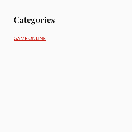
Categories
GAME ONLINE