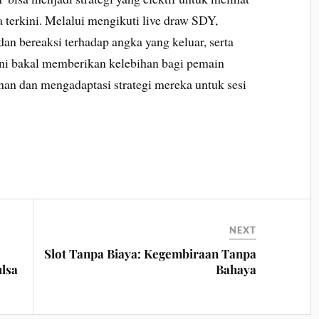
terkini. Melalui mengikuti live draw SDY,
dan bereaksi terhadap angka yang keluar, serta
Ini bakal memberikan kelebihan bagi pemain
n dan mengadaptasi strategi mereka untuk sesi
NEXT
Slot Tanpa Biaya: Kegembiraan Tanpa
lsa
Bahaya