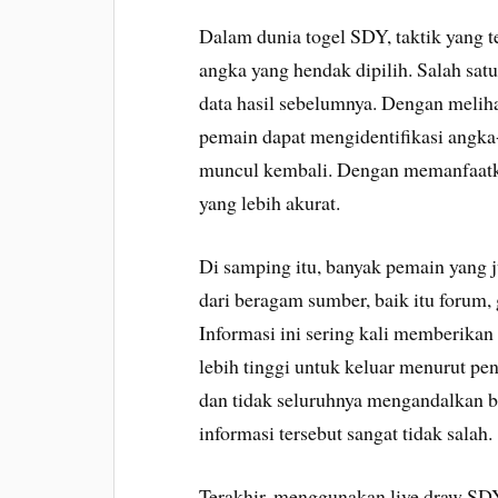
Dalam dunia togel SDY, taktik yang
angka yang hendak dipilih. Salah sa
data hasil sebelumnya. Dengan meliha
pemain dapat mengidentifikasi angk
muncul kembali. Dengan memanfaatka
yang lebih akurat.
Di samping itu, banyak pemain yang
dari beragam sumber, baik itu forum, g
Informasi ini sering kali memberika
lebih tinggi untuk keluar menurut peni
dan tidak seluruhnya mengandalkan b
informasi tersebut sangat tidak salah.
Terakhir, menggunakan live draw SDY 