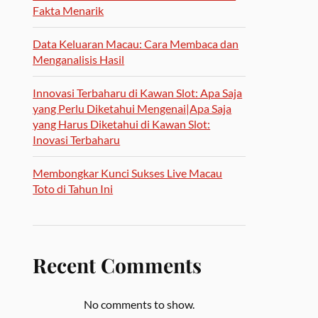
Fakta Menarik
Data Keluaran Macau: Cara Membaca dan
Menganalisis Hasil
Innovasi Terbaharu di Kawan Slot: Apa Saja
yang Perlu Diketahui Mengenai|Apa Saja
yang Harus Diketahui di Kawan Slot:
Inovasi Terbaharu
Membongkar Kunci Sukses Live Macau
Toto di Tahun Ini
Recent Comments
No comments to show.