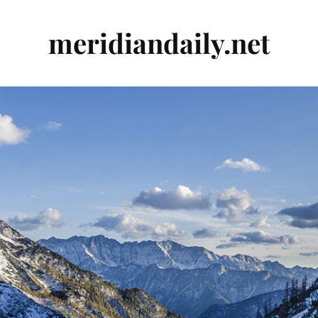
meridiandaily.net