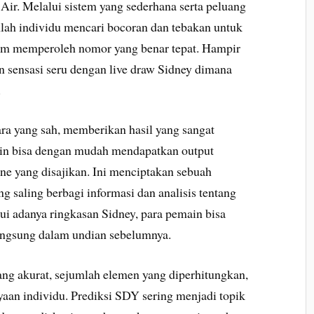
ir. Melalui sistem yang sederhana serta peluang
ah individu mencari bocoran dan tebakan untuk
m memperoleh nomor yang benar tepat. Hampir
n sensasi seru dengan live draw Sidney dimana
.
a yang sah, memberikan hasil yang sangat
ain bisa dengan mudah mendapatkan output
ine yang disajikan. Ini menciptakan sebuah
g saling berbagi informasi dan analisis tentang
i adanya ringkasan Sidney, para pemain bisa
langsung dalam undian sebelumnya.
g akurat, sejumlah elemen yang diperhitungkan,
ayaan individu. Prediksi SDY sering menjadi topik