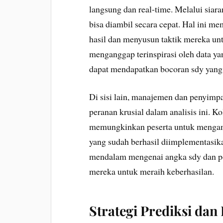
langsung dan real-time. Melalui siara
bisa diambil secara cepat. Hal ini 
hasil dan menyusun taktik mereka un
menganggap terinspirasi oleh data ya
dapat mendapatkan bocoran sdy yan
Di sisi lain, manajemen dan penyimpa
peranan krusial dalam analisis ini. Ko
memungkinkan peserta untuk mengamat
yang sudah berhasil diimplementasik
mendalam mengenai angka sdy dan po
mereka untuk meraih keberhasilan.
Strategi Prediksi da