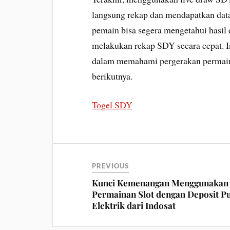
langsung rekap dan mendapatkan data 
pemain bisa segera mengetahui hasil 
melakukan rekap SDY secara cepat. 
dalam memahami pergerakan permaina
berikutnya.
Togel SDY
PREVIOUS
Kunci Kemenangan Menggunakan
Permainan Slot dengan Deposit Pu
Elektrik dari Indosat