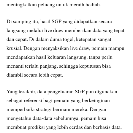
meningkatkan peluang untuk meraih hadiah.
Di samping itu, hasil SGP yang didapatkan secara
langsung melalui live draw memberikan data yang tepat
dan cepat. Di dalam dunia togel, ketepatan sangat
krusial. Dengan menyaksikan live draw, pemain mampu
mendapatkan hasil keluaran langsung, tanpa perlu
menanti terlalu panjang, sehingga keputusan bisa
diambil secara lebih cepat.
Yang terakhir, data pengeluaran SGP pun digunakan
sebagai referensi bagi pemain yang berkeinginan
memperbaiki strategi bermain mereka. Dengan
mengetahui data-data sebelumnya, pemain bisa
membuat prediksi yang lebih cerdas dan berbasis data.