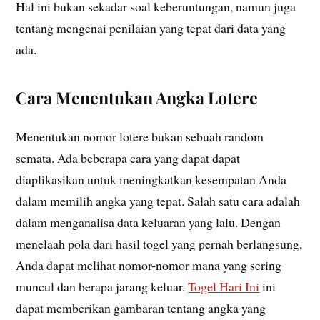
Hal ini bukan sekadar soal keberuntungan, namun juga
tentang mengenai penilaian yang tepat dari data yang
ada.
Cara Menentukan Angka Lotere
Menentukan nomor lotere bukan sebuah random
semata. Ada beberapa cara yang dapat dapat
diaplikasikan untuk meningkatkan kesempatan Anda
dalam memilih angka yang tepat. Salah satu cara adalah
dalam menganalisa data keluaran yang lalu. Dengan
menelaah pola dari hasil togel yang pernah berlangsung,
Anda dapat melihat nomor-nomor mana yang sering
muncul dan berapa jarang keluar.
Togel Hari Ini
ini
dapat memberikan gambaran tentang angka yang