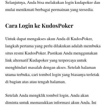
Selanjutnya, Anda bisa melakukan login kudapoker dan
mulai menikmati berbagai permainan yang tersedia.
Cara Login ke KudosPoker
Untuk dapat mengakses akun Anda di KudosPoker,
langkah pertama yang perlu dilakukan adalah membuka
situs resmi KudosPoker. Pastikan Anda menggunakan
link alternatif Kudapoker yang terpercaya untuk
menghindari masalah dengan akses. Setelah halaman
utama terbuka, cari tombol login yang biasanya terletak
di bagian atas atau tengah halaman.
Setelah Anda mengklik tombol login, Anda akan
diminta untuk memasukkan informasi akun Anda. Ini