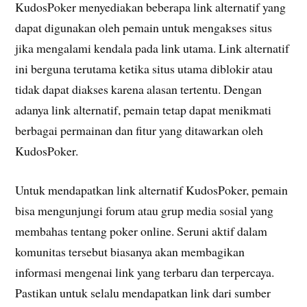
KudosPoker menyediakan beberapa link alternatif yang
dapat digunakan oleh pemain untuk mengakses situs
jika mengalami kendala pada link utama. Link alternatif
ini berguna terutama ketika situs utama diblokir atau
tidak dapat diakses karena alasan tertentu. Dengan
adanya link alternatif, pemain tetap dapat menikmati
berbagai permainan dan fitur yang ditawarkan oleh
KudosPoker.
Untuk mendapatkan link alternatif KudosPoker, pemain
bisa mengunjungi forum atau grup media sosial yang
membahas tentang poker online. Seruni aktif dalam
komunitas tersebut biasanya akan membagikan
informasi mengenai link yang terbaru dan terpercaya.
Pastikan untuk selalu mendapatkan link dari sumber