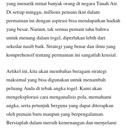
yang menarik minat banyak orang di negara Tanah Air.
Di setiap minggu, millions pemain ikut dalam
permainan ini dengan aspirasi bisa mendapatkan hadiah
yang besar. Namun, tak semua pemain tahu bahwa
untuk menang dalam togel, diperlukan lebih dari
sekedar nasib baik. Strategi yang benar dan ilmu yang
komprehensif tentang permainan ini sangatlah krusial.
Artikel ini, kita akan membahas beragam strategi
maksimal yang bisa digunakan untuk menambah
peluang Anda di tebak angka togel. Kami akan
mengeksplorasi cara menganalisis pola, memahami
angka, serta petunjuk berguna yang dapat diterapkan
oleh pemain baru maupun yang berpengalaman.
Bersiaplah dalam meraih kemenangan dan menyelami