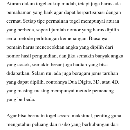
Aturan dalam togel cukup mudah, tetapi juga harus ada
pemahaman yang baik agar dapat berpartisipasi dengan
cermat. Setiap tipe permainan togel mempunyai aturan
yang berbeda, seperti jumlah nomor yang harus dipilih
serta metode perhitungan kemenangan. Biasanya,
pemain harus mencocokkan angka yang dipilih dari
nomor hasil pengundian, dan jika semakin banyak angka
yang cocok, semakin besar juga hadiah yang bisa
didapatkan. Selain itu, ada juga beragam jenis taruhan
yang dapat dipilih, contohnya Dua Digits, 3D, atau 4D,
yang masing-masing mempunyai metode pemenang
yang berbeda.
Agar bisa bermain togel secara maksimal, penting guna
mengetahui peluang dan risiko yang berhubungan dari