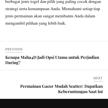
berbagai jenis togel dan pilih yang paling cocok dengan
strategi serta kemampuan Anda. Memahami setiap tiap
jenis permainan akan sangat membantu Anda dalam
mengambil pilihan yang lebih baik.
PREVIOUS
Kenapa Maha4D Jadi Opsi Utama untuk Perjudian
Daring?
NEXT
Permainan Gacor Mudah Scatter: Dapatkan
Keberuntungan Saat Ini