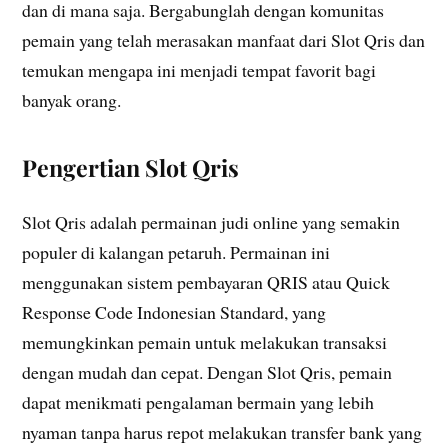
dan di mana saja. Bergabunglah dengan komunitas
pemain yang telah merasakan manfaat dari Slot Qris dan
temukan mengapa ini menjadi tempat favorit bagi
banyak orang.
Pengertian Slot Qris
Slot Qris adalah permainan judi online yang semakin
populer di kalangan petaruh. Permainan ini
menggunakan sistem pembayaran QRIS atau Quick
Response Code Indonesian Standard, yang
memungkinkan pemain untuk melakukan transaksi
dengan mudah dan cepat. Dengan Slot Qris, pemain
dapat menikmati pengalaman bermain yang lebih
nyaman tanpa harus repot melakukan transfer bank yang