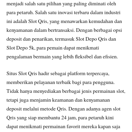
menjadi salah satu pilihan yang paling diminati oleh
para petaruh. Salah satu inovasi terbaru dalam industri
ini adalah Slot Qris, yang menawarkan kemudahan dan
kenyamanan dalam bertransaksi. Dengan berbagai opsi
deposit dan penarikan, termasuk Slot Depo Qris dan
Slot Depo 5k, para pemain dapat menikmati
pengalaman bermain yang lebih fleksibel dan efisien.
Situs Slot Qris hadir sebagai platform terpercaya,
memberikan pelayanan terbaik bagi para pengguna.
Tidak hanya menyediakan berbagai jenis permainan slot,
tetapi juga menjamin keamanan dan kenyamanan
deposit melalui metode Qris. Dengan adanya agen slot
Qris yang siap membantu 24 jam, para petaruh kini
dapat menikmati permainan favorit mereka kapan saja