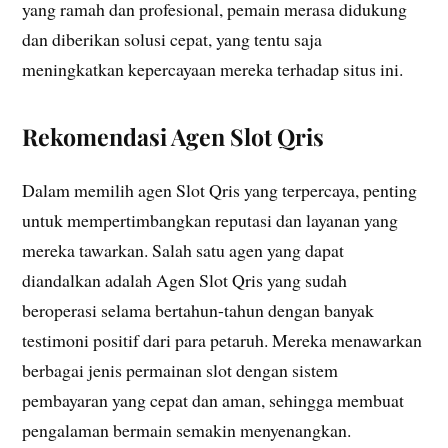
yang ramah dan profesional, pemain merasa didukung
dan diberikan solusi cepat, yang tentu saja
meningkatkan kepercayaan mereka terhadap situs ini.
Rekomendasi Agen Slot Qris
Dalam memilih agen Slot Qris yang terpercaya, penting
untuk mempertimbangkan reputasi dan layanan yang
mereka tawarkan. Salah satu agen yang dapat
diandalkan adalah Agen Slot Qris yang sudah
beroperasi selama bertahun-tahun dengan banyak
testimoni positif dari para petaruh. Mereka menawarkan
berbagai jenis permainan slot dengan sistem
pembayaran yang cepat dan aman, sehingga membuat
pengalaman bermain semakin menyenangkan.