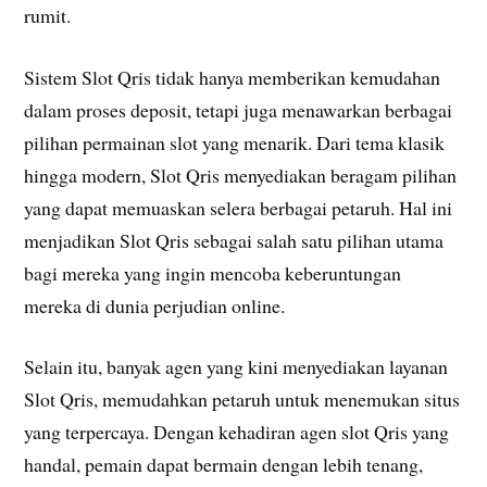
rumit.
Sistem Slot Qris tidak hanya memberikan kemudahan
dalam proses deposit, tetapi juga menawarkan berbagai
pilihan permainan slot yang menarik. Dari tema klasik
hingga modern, Slot Qris menyediakan beragam pilihan
yang dapat memuaskan selera berbagai petaruh. Hal ini
menjadikan Slot Qris sebagai salah satu pilihan utama
bagi mereka yang ingin mencoba keberuntungan
mereka di dunia perjudian online.
Selain itu, banyak agen yang kini menyediakan layanan
Slot Qris, memudahkan petaruh untuk menemukan situs
yang terpercaya. Dengan kehadiran agen slot Qris yang
handal, pemain dapat bermain dengan lebih tenang,