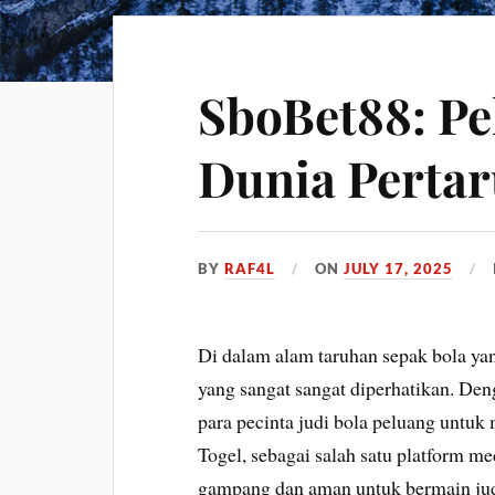
SboBet88: Pe
Dunia Pertar
BY
RAF4L
ON
JULY 17, 2025
Di dalam alam taruhan sepak bola ya
yang sangat sangat diperhatikan. Den
para pecinta judi bola peluang untu
Togel, sebagai salah satu platform me
gampang dan aman untuk bermain judi b