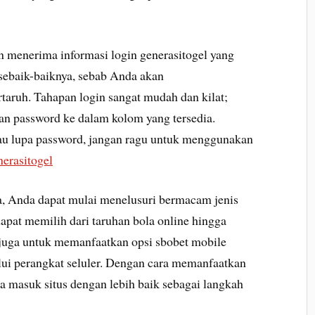
n menerima informasi login generasitogel yang
 sebaik-baiknya, sebab Anda akan
taruh. Tahapan login sangat mudah dan kilat;
n password ke dalam kolom yang tersedia.
u lupa password, jangan ragu untuk menggunakan
nerasitogel
da, Anda dapat mulai menelusuri bermacam jenis
apat memilih dari taruhan bola online hingga
n juga untuk memanfaatkan opsi sbobet mobile
lui perangkat seluler. Dengan cara memanfaatkan
isa masuk situs dengan lebih baik sebagai langkah