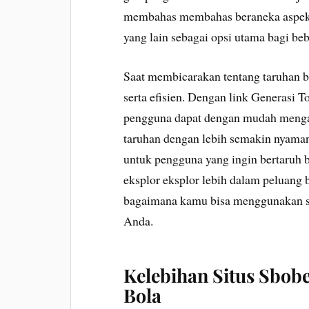
membahas membahas beraneka aspek y
yang lain sebagai opsi utama bagi be
Saat membicarakan tentang taruhan bo
serta efisien. Dengan link Generasi T
pengguna dapat dengan mudah menga
taruhan dengan lebih semakin nyama
untuk pengguna yang ingin bertaruh be
eksplor eksplor lebih dalam peluang 
bagaimana kamu bisa menggunakan seb
Anda.
Kelebihan Situs Sbob
Bola