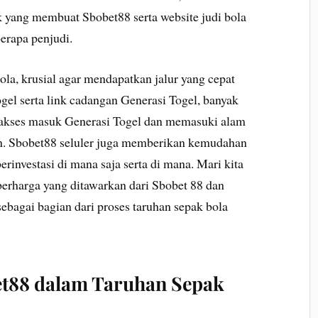
ang membuat Sbobet88 serta website judi bola
berapa penjudi.
la, krusial agar mendapatkan jalur yang cepat
ogel serta link cadangan Generasi Togel, banyak
kses masuk Generasi Togel dan memasuki alam
n. Sbobet88 seluler juga memberikan kemudahan
rinvestasi di mana saja serta di mana. Mari kita
berharga yang ditawarkan dari Sbobet 88 dan
agai bagian dari proses taruhan sepak bola
et88 dalam Taruhan Sepak