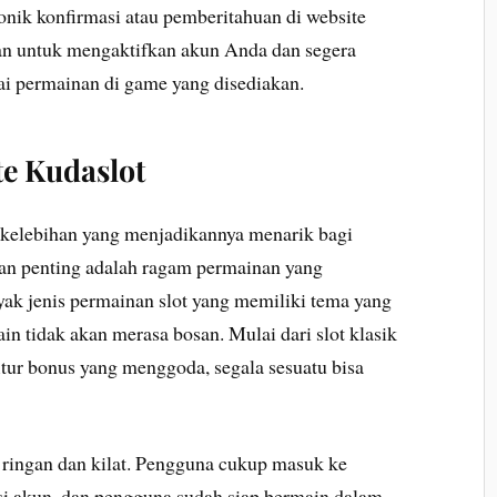
onik konfirmasi atau pemberitahuan di website
kan untuk mengaktifkan akun Anda dan segera
ai permainan di game yang disediakan.
te Kudaslot
 kelebihan yang menjadikannya menarik bagi
an penting adalah ragam permainan yang
ak jenis permainan slot yang memiliki tema yang
in tidak akan merasa bosan. Mulai dari slot klasik
itur bonus yang menggoda, segala sesuatu bisa
at ringan dan kilat. Pengguna cukup masuk ke
i akun, dan pengguna sudah siap bermain dalam