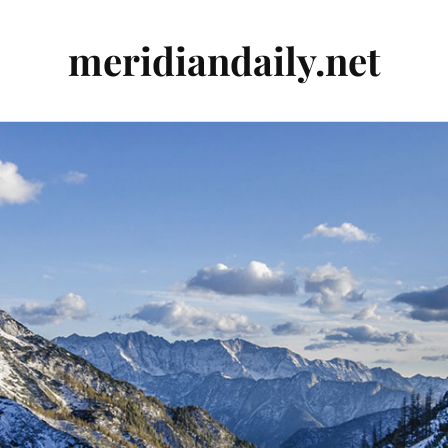
meridiandaily.net