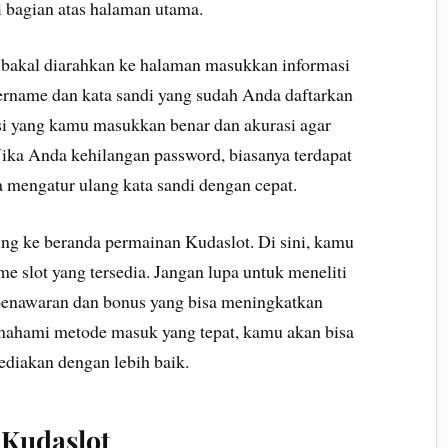
i bagian atas halaman utama.
 bakal diarahkan ke halaman masukkan informasi
username dan kata sandi yang sudah Anda daftarkan
si yang kamu masukkan benar dan akurasi agar
 Jika Anda kehilangan password, biasanya terdapat
 mengatur ulang kata sandi dengan cepat.
ing ke beranda permainan Kudaslot. Di sini, kamu
e slot yang tersedia. Jangan lupa untuk meneliti
i penawaran dan bonus yang bisa meningkatkan
ahami metode masuk yang tepat, kamu akan bisa
diakan dengan lebih baik.
s Kudaslot