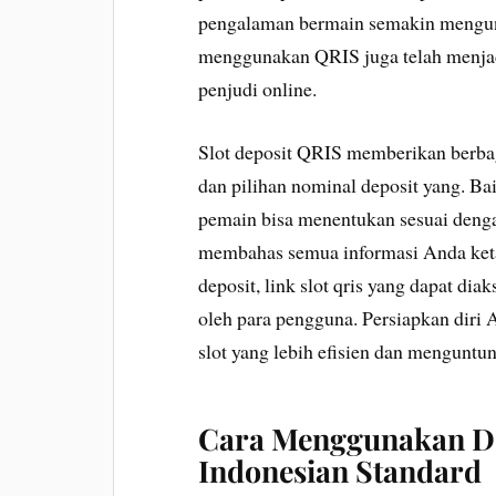
pengalaman bermain semakin mengun
menggunakan QRIS juga telah menjad
penjudi online.
Slot deposit QRIS memberikan berba
dan pilihan nominal deposit yang. Bai
pemain bisa menentukan sesuai denga
membahas semua informasi Anda ketah
deposit, link slot qris yang dapat diak
oleh para pengguna. Persiapkan diri
slot yang lebih efisien dan menguntu
Cara Menggunakan De
Indonesian Standard