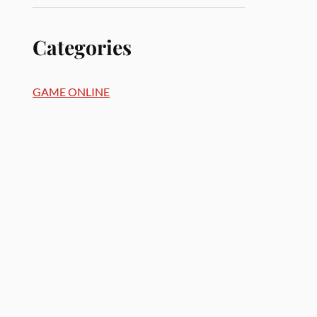
Categories
GAME ONLINE