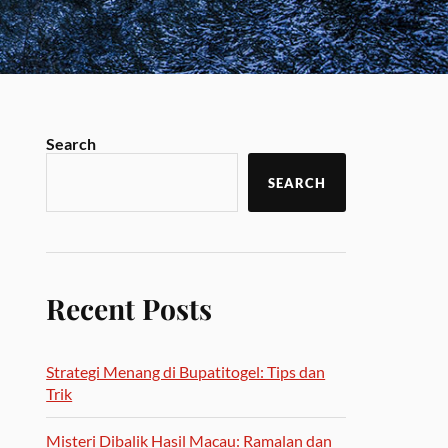
Search
SEARCH
Recent Posts
Strategi Menang di Bupatitogel: Tips dan
Trik
Misteri Dibalik Hasil Macau: Ramalan dan