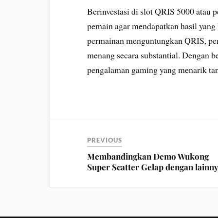
Berinvestasi di slot QRIS 5000 atau
pemain agar mendapatkan hasil yang
permainan menguntungkan QRIS, pem
menang secara substantial. Dengan b
pengalaman gaming yang menarik tan
PREVIOUS
Membandingkan Demo Wukong
Super Scatter Gelap dengan lainn