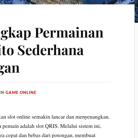
ngkap Permainan
ito Sederhana
gan
IN
GAME ONLINE
nkan slot online semakin lancar dan menyenangkan.
 pemain adalah slot QRIS. Melalui sistem ini,
ra cepat dan bebas dari potongan, membuat