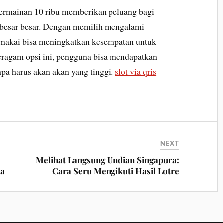
 permainan 10 ribu memberikan peluang bagi
 besar besar. Dengan memilih mengalami
akai bisa meningkatkan kesempatan untuk
eragam opsi ini, pengguna bisa mendapatkan
pa harus akan akan yang tinggi.
slot via qris
NEXT
Melihat Langsung Undian Singapura:
ya
Cara Seru Mengikuti Hasil Lotre