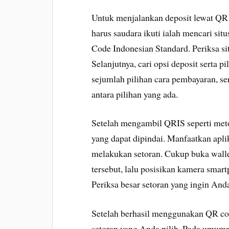
Untuk menjalankan deposit lewat QR
harus saudara ikuti ialah mencari sit
Code Indonesian Standard. Periksa si
Selanjutnya, cari opsi deposit serta
sejumlah pilihan cara pembayaran, s
antara pilihan yang ada.
Setelah mengambil QRIS seperti me
yang dapat dipindai. Manfaatkan apl
melakukan setoran. Cukup buka walle
tersebut, lalu posisikan kamera smar
Periksa besar setoran yang ingin Anda 
Setelah berhasil menggunakan QR cod
setoran yang Anda pilih. Pada umumn