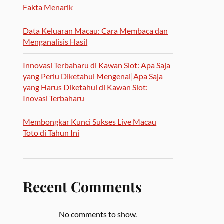
Fakta Menarik
Data Keluaran Macau: Cara Membaca dan
Menganalisis Hasil
Innovasi Terbaharu di Kawan Slot: Apa Saja
yang Perlu Diketahui Mengenai|Apa Saja
yang Harus Diketahui di Kawan Slot:
Inovasi Terbaharu
Membongkar Kunci Sukses Live Macau
Toto di Tahun Ini
Recent Comments
No comments to show.