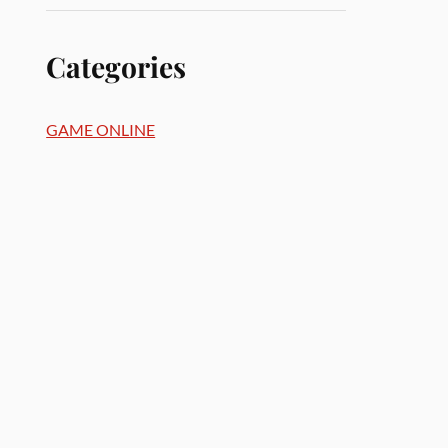
Categories
GAME ONLINE