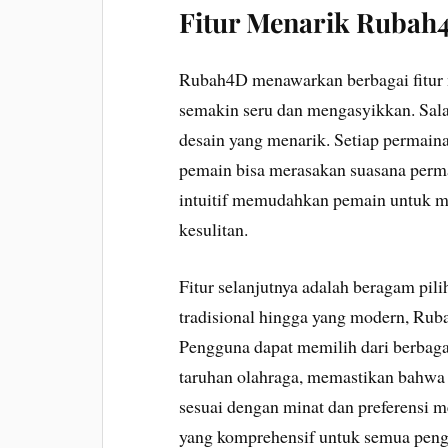
Fitur Menarik Rubah
Rubah4D menawarkan berbagai fitur
semakin seru dan mengasyikkan. Salah
desain yang menarik. Setiap permaina
pemain bisa merasakan suasana permai
intuitif memudahkan pemain untuk m
kesulitan.
Fitur selanjutnya adalah beragam pil
tradisional hingga yang modern, Ruba
Pengguna dapat memilih dari berbagai
taruhan olahraga, memastikan bahwa
sesuai dengan minat dan preferensi 
yang komprehensif untuk semua pen