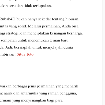
in seru dan tidak terlupakan.
Rubah4D bukan hanya sekedar tentang hiburan,
itas yang solid. Melalui permainan, Anda bisa
bagi strategi, dan menciptakan kenangan berharga.
kesempatan untuk menemukan teman baru
. Jadi, bersiaplah untuk menjelajahi dunia
embiraan!
Situs Toto
arkan berbagai jenis permainan yang menarik
menarik dan antarmuka yang ramah pengguna,
rmain yang menyenangkan bagi para