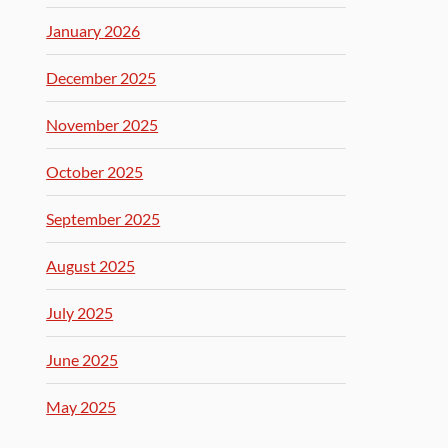
January 2026
December 2025
November 2025
October 2025
September 2025
August 2025
July 2025
June 2025
May 2025