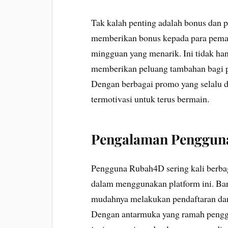
Tak kalah penting adalah bonus dan 
memberikan bonus kepada para pemai
mingguan yang menarik. Ini tidak ha
memberikan peluang tambahan bagi p
Dengan berbagai promo yang selalu d
termotivasi untuk terus bermain.
Pengalaman Penggun
Pengguna Rubah4D sering kali berba
dalam menggunakan platform ini. Ba
mudahnya melakukan pendaftaran dan 
Dengan antarmuka yang ramah pengg