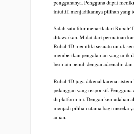
penggunanya. Pengguna dapat menikm
intuitif, menjadikannya pilihan yang
Salah satu fitur menarik dari Rubah
ditawarkan. Mulai dari permainan kar
Rubah4D memiliki sesuatu untuk sem
memberikan pengalaman yang unik dan
bermain penuh dengan adrenalin dan 
Rubah4D juga dikenal karena sistem
pelanggan yang responsif. Pengguna 
di platform ini. Dengan kemudahan 
menjadi pilihan utama bagi mereka 
aman.