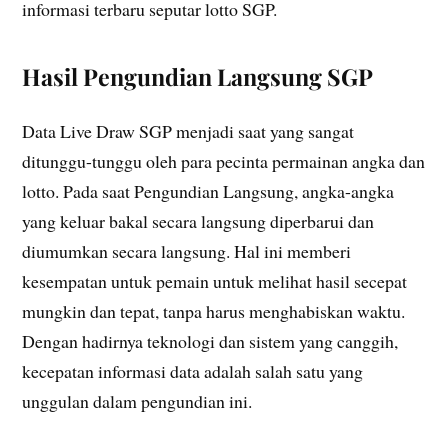
informasi terbaru seputar lotto SGP.
Hasil Pengundian Langsung SGP
Data Live Draw SGP menjadi saat yang sangat
ditunggu-tunggu oleh para pecinta permainan angka dan
lotto. Pada saat Pengundian Langsung, angka-angka
yang keluar bakal secara langsung diperbarui dan
diumumkan secara langsung. Hal ini memberi
kesempatan untuk pemain untuk melihat hasil secepat
mungkin dan tepat, tanpa harus menghabiskan waktu.
Dengan hadirnya teknologi dan sistem yang canggih,
kecepatan informasi data adalah salah satu yang
unggulan dalam pengundian ini.