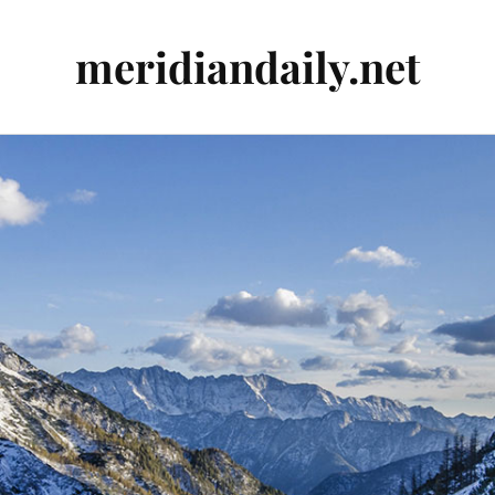
meridiandaily.net