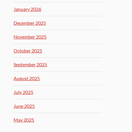
January 2026
December 2025
November 2025
October 2025
September 2025
August 2025
July 2025
June 2025
May 2025