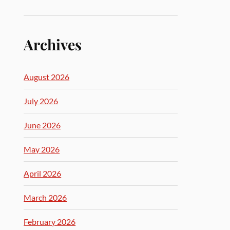
Archives
August 2026
July 2026
June 2026
May 2026
April 2026
March 2026
February 2026