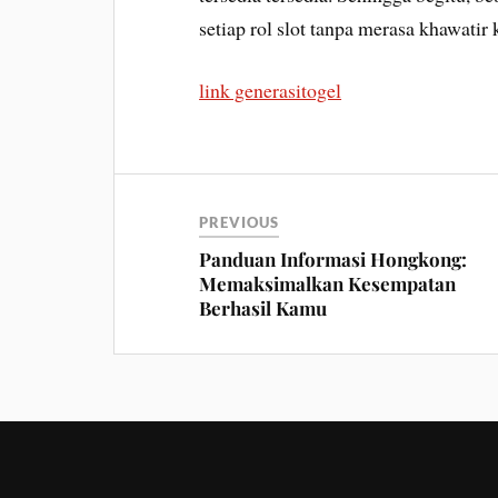
setiap rol slot tanpa merasa khawatir 
link generasitogel
PREVIOUS
Panduan Informasi Hongkong:
Memaksimalkan Kesempatan
Berhasil Kamu