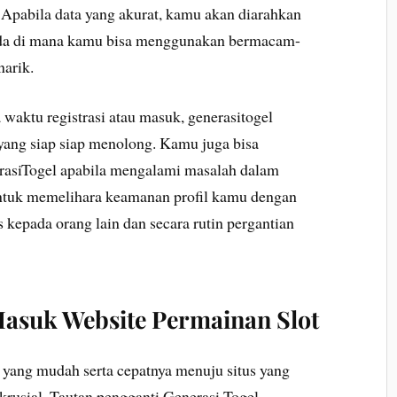
. Apabila data yang akurat, kamu akan diarahkan
nda di mana kamu bisa menggunakan bermacam-
arik.
waktu registrasi atau masuk, generasitogel
yang siap siap menolong. Kamu juga bisa
asiTogel apabila mengalami masalah dalam
untuk memelihara keamanan profil kamu dengan
epada orang lain dan secara rutin pergantian
 Masuk Website Permainan Slot
 yang mudah serta cepatnya menuju situs yang
 krusial. Tautan pengganti Generasi Togel