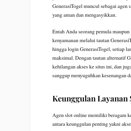
GenerasiTogel muncul sebagai agen 
yang aman dan mengasyikkan.
Entah Anda seorang pemula maupun p
kenyamanan melalui tautan GenerasiT
hingga login GenerasiTogel, setiap 
maksimal. Dengan tautan alternatif G
kehilangan akses ke situs ini, dan ju
sanggup menyuguhkan kesenangan dan
Keunggulan Layanan S
Agen slot online memiliki beragam k
antara keunggulan penting yakni akse