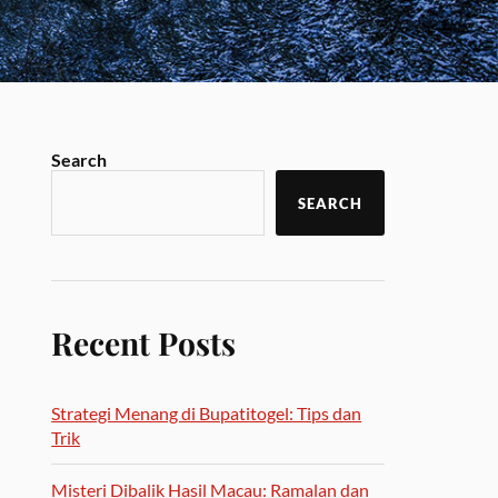
Search
SEARCH
Recent Posts
Strategi Menang di Bupatitogel: Tips dan
Trik
Misteri Dibalik Hasil Macau: Ramalan dan