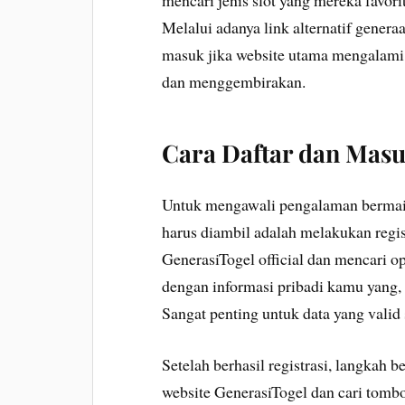
mencari jenis slot yang mereka favo
Melalui adanya link alternatif gener
masuk jika website utama mengalami k
dan menggembirakan.
Cara Daftar dan Masu
Untuk mengawali pengalaman bermain 
harus diambil adalah melakukan regi
GenerasiTogel official dan mencari op
dengan informasi pribadi kamu yang, 
Sangat penting untuk data yang valid s
Setelah berhasil registrasi, langkah 
website GenerasiTogel dan cari tomb