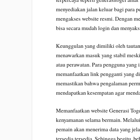
menyediakan jalan keluar bagi para
mengakses website resmi. Dengan me
bisa secara mudah login dan menyak
Keunggulan yang dimiliki oleh taut
menawarkan masuk yang stabil meski
atau perawatan. Para pengguna yang i
memanfaatkan link pengganti yang dis
memastikan bahwa pengalaman permai
mendapatkan kesempatan agar mendap
Memanfaatkan website Generasi Toge
kenyamanan selama bermain. Melalui 
pemain akan menerima data yang jelas
tersedia tersedia. Sehingga begitu, 