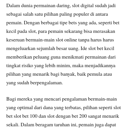
Dalam dunia permainan daring, slot digital sudah jadi
sebagai salah satu pilihan paling populer di antara
pemain. Dengan berbagai tipe bets yang ada, seperti bet
kecil pada slot, para pemain sekarang bisa merasakan
keseruan bermain-main slot online tanpa harus harus
mengeluarkan sejumlah besar uang. Ide slot bet kecil
memberikan peluang guna menikmati permainan dari
tingkat risiko yang lebih minim, maka menjadikannya
pilihan yang menarik bagi banyak, baik pemula atau
yang sudah berpengalaman.
Bagi mereka yang mencari pengalaman bermain-main
yang optimal dari dana yang terbatas, pilihan seperti slot
bet slot bet 100 dan slot dengan bet 200 sangat menarik
sekali. Dalam beragam taruhan ini, pemain juga dapat