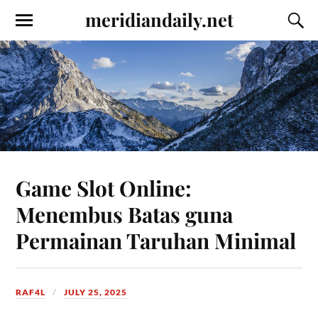
meridiandaily.net
Game Slot Online:
Menembus Batas guna
Permainan Taruhan Minimal
RAF4L
JULY 25, 2025