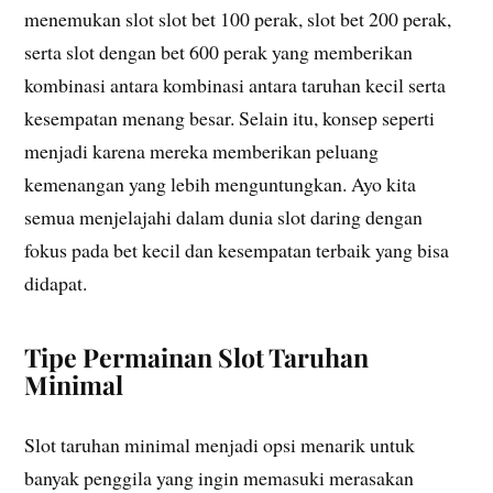
menemukan slot slot bet 100 perak, slot bet 200 perak,
serta slot dengan bet 600 perak yang memberikan
kombinasi antara kombinasi antara taruhan kecil serta
kesempatan menang besar. Selain itu, konsep seperti
menjadi karena mereka memberikan peluang
kemenangan yang lebih menguntungkan. Ayo kita
semua menjelajahi dalam dunia slot daring dengan
fokus pada bet kecil dan kesempatan terbaik yang bisa
didapat.
Tipe Permainan Slot Taruhan
Minimal
Slot taruhan minimal menjadi opsi menarik untuk
banyak penggila yang ingin memasuki merasakan