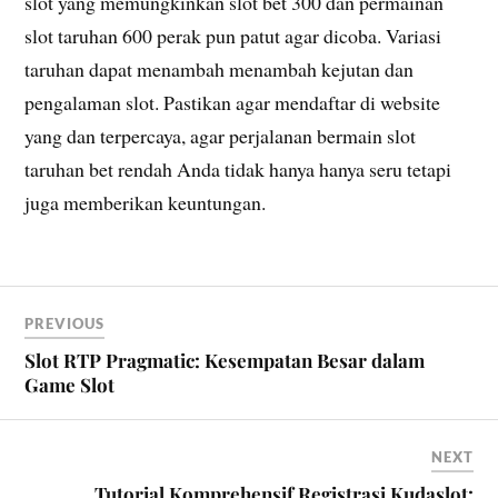
slot yang memungkinkan slot bet 300 dan permainan
slot taruhan 600 perak pun patut agar dicoba. Variasi
taruhan dapat menambah menambah kejutan dan
pengalaman slot. Pastikan agar mendaftar di website
yang dan terpercaya, agar perjalanan bermain slot
taruhan bet rendah Anda tidak hanya hanya seru tetapi
juga memberikan keuntungan.
PREVIOUS
Slot RTP Pragmatic: Kesempatan Besar dalam
Game Slot
NEXT
Tutorial Komprehensif Registrasi Kudaslot: