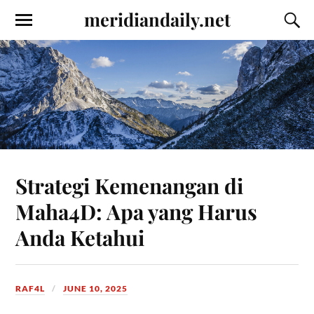
meridiandaily.net
Strategi Kemenangan di
Maha4D: Apa yang Harus
Anda Ketahui
RAF4L
JUNE 10, 2025