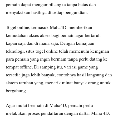
pemain dapat mengambil angka tanpa batas dan
menyaksikan hasilnya di setiap pengundian.
Togel online, termasuk Maha4D, memberikan
kemudahan akses akses bagi pemain agar bertaruh
kapan saja dan di mana saja. Dengan kemajuan
teknologi, situs togel online telah memenuhi keinginan
para pemain yang ingin bermain tanpa perlu datang ke
tempat offline. Di samping itu, variasi game yang
tersedia juga lebih banyak, contohnya hasil langsung dan
sistem taruhan yang, menarik minat banyak orang untuk
bergabung.
Agar mulai bermain di Maha4D, pemain perlu
melakukan proses pendaftaran dengan daftar Maha 4D.