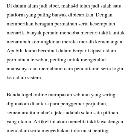
Di dalam alam judi siber, maha4d telah jadi salah satu
platform yang paling banyak dibicarakan. Dengan
memberikan beragam permainan serta kesempatan
menarik, banyak pemain mencoba mencari taktik untuk
menambah kemungkinan mereka meraih kemenangan.
Apabila kamu berminat dalam berpartisipasi dalam
permainan tersebut, penting untuk mengetahui
nuansanya dan memahami cara pendaftaran serta login
ke dalam sistem.
Banda togel online merupakan sebutan yang sering
digunakan di antara para penggemar perjudian,
sementara itu maha4d jelas adalah salah satu pilihan
yang utama. Artikel ini akan meneliti taktiknya dengan
mendalam serta menyediakan informasi penting