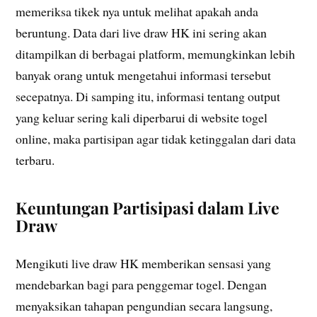
memeriksa tikek nya untuk melihat apakah anda
beruntung. Data dari live draw HK ini sering akan
ditampilkan di berbagai platform, memungkinkan lebih
banyak orang untuk mengetahui informasi tersebut
secepatnya. Di samping itu, informasi tentang output
yang keluar sering kali diperbarui di website togel
online, maka partisipan agar tidak ketinggalan dari data
terbaru.
Keuntungan Partisipasi dalam Live
Draw
Mengikuti live draw HK memberikan sensasi yang
mendebarkan bagi para penggemar togel. Dengan
menyaksikan tahapan pengundian secara langsung,