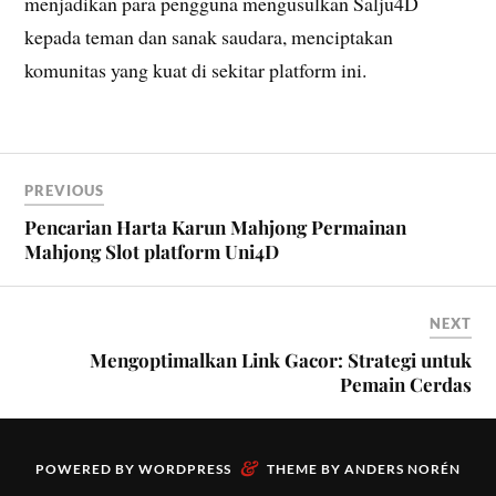
menjadikan para pengguna mengusulkan Salju4D
kepada teman dan sanak saudara, menciptakan
komunitas yang kuat di sekitar platform ini.
PREVIOUS
Pencarian Harta Karun Mahjong Permainan
Mahjong Slot platform Uni4D
NEXT
Mengoptimalkan Link Gacor: Strategi untuk
Pemain Cerdas
&
POWERED BY
WORDPRESS
THEME BY
ANDERS NORÉN