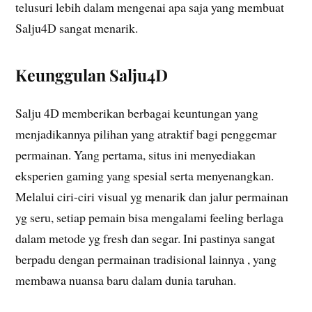
telusuri lebih dalam mengenai apa saja yang membuat
Salju4D sangat menarik.
Keunggulan Salju4D
Salju 4D memberikan berbagai keuntungan yang
menjadikannya pilihan yang atraktif bagi penggemar
permainan. Yang pertama, situs ini menyediakan
eksperien gaming yang spesial serta menyenangkan.
Melalui ciri-ciri visual yg menarik dan jalur permainan
yg seru, setiap pemain bisa mengalami feeling berlaga
dalam metode yg fresh dan segar. Ini pastinya sangat
berpadu dengan permainan tradisional lainnya , yang
membawa nuansa baru dalam dunia taruhan.