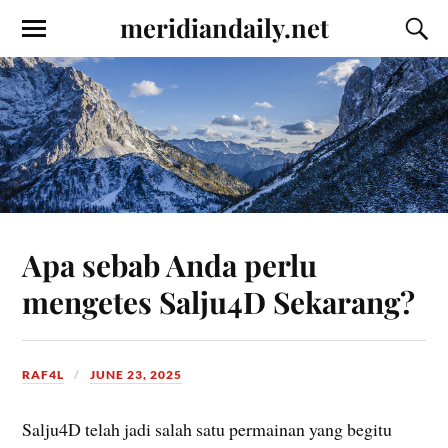
meridiandaily.net
Apa sebab Anda perlu
mengetes Salju4D Sekarang?
RAF4L
JUNE 23, 2025
Salju4D telah jadi salah satu permainan yang begitu