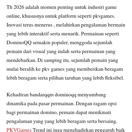
Th 2026 adalah momen penting untuk industri game
online, khususnya untuk platform seperti pkvgames.
Inovasi terus menerus , melahirkan pengalaman bermain
yang lebih interaktif serta menarik. Permainan seperti
DominoQQ semakin populer, menggoda sejumlah
pemain dari visual yang indah serta permainan yang
mendebarkan. Di samping itu, sejumlah pemain yang
mulai beralih ke pkv games yang memberikan beragam
lebih beragam serta pilihan taruhan yang lebih fleksibel.
Kehadiran bandarqqm dominoqq menyumbang
dinamika pada pasar permainan. Dengan ragam opsi
bagi permainan domino, pemain dapat menikmati
pengalaman yang yang lebih beragam serta bersaing.
PKVGames
Trend ini juga menghadirkan pengaruh baik