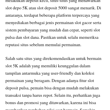
melakukan deposit kecil, situs-situs yang menawarkan
slot depo 5K atau slot deposit 5000 sangat menarik. Di
antaranya, terdapat beberapa platform terpercaya yang
menyediakan berbagai jenis permainan slot gacor serta
sistem pembayaran yang mudah dan cepat, seperti slot
pulsa dan slot dana. Pastikan untuk selalu memeriksa
reputasi situs sebelum memulai permainan.
Salah satu situs yang direkomendasikan untuk bermain
slot 5K adalah yang memiliki keunggulan dalam
tampilan antarmuka yang user-friendly dan koleksi
permainan yang beragam. Dengan adanya fitur slot
deposit pulsa, pemain bisa dengan mudah melakukan
transaksi tanpa harus repot. Selain itu, perhatikan juga
bonus dan promosi yang ditawarkan, karena ini bisa
memberikan tambahan nilai saat bermain. Semakin