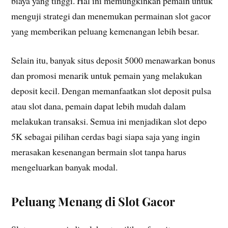
biaya yang tinggi. Hal ini memungkinkan pemain untuk
menguji strategi dan menemukan permainan slot gacor
yang memberikan peluang kemenangan lebih besar.
Selain itu, banyak situs deposit 5000 menawarkan bonus
dan promosi menarik untuk pemain yang melakukan
deposit kecil. Dengan memanfaatkan slot deposit pulsa
atau slot dana, pemain dapat lebih mudah dalam
melakukan transaksi. Semua ini menjadikan slot depo
5K sebagai pilihan cerdas bagi siapa saja yang ingin
merasakan kesenangan bermain slot tanpa harus
mengeluarkan banyak modal.
Peluang Menang di Slot Gacor