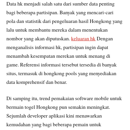
Data hk menjadi salah satu dari sumber data penting
bagi beberapa partisipan. Banyak yang mencari-cari
pola dan statistik dari pengeluaran hasil Hongkong yang
lalu untuk membantu mereka dalam menentukan
nombor yang akan diputuskan.
keluaran hk
Dengan
menganalisis informasi hk, partisipan ingin dapat
menambah kesempatan merekan untuk menang di
game. Referensi informasi tersebut tersedia di banyak
situs, termasuk di hongkong pools yang menyediakan
data komprehensif dan benar.
Di samping itu, trend pemakaian software mobile untuk
bermain togel Hongkong pun semakin meningkat.
Sejumlah developer aplikasi kini menawarkan
kemudahan yang bagi beberapa pemain untuk