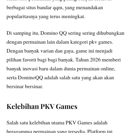
berbagai situs bandar qqm, yang menandakan
popularitasnya yang terus meningkat.
Di samping itu, Domino QQ sering sering dihubungkan
dengan permainan lain dalam kategori pkv games.
Dengan banyak varian dan gaya, game ini menjadi
pilihan favorit bagi bagi banyak. Tahun 2026 memberi
banyak inovasi baru dalam dunia permainan online,
serta DominoQQ adalah salah satu yang akan akan
bersinar bersinar.
Kelebihan PKV Games
Salah satu kelebihan utama PKV Games adalah
beragamnya permainan yang tersedia. Platform ini