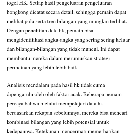
togel HK. Setiap hasil pengeluaran pengeluaran
hongkong dicatat secara detail, sehingga pemain dapat
melihat pola serta tren bilangan yang mungkin terlihat.
Dengan penelitian data hk, pemain bisa
mengidentifikasi angka-angka yang sering sering keluar
dan bilangan-bilangan yang tidak muncul. Ini dapat
membantu mereka dalam merumuskan strategi
permainan yang lebih lebih baik.
Analisis mendalam pada hasil hk tidak cuma
dipengaruhi oleh oleh faktor acak. Beberapa pemain
percaya bahwa melalui mempelajari data hk
berdasarkan rekapan sebelumnya, mereka bisa mencari
kombinasi bilangan yang lebih potensial untuk
kedepannya. Ketekunan mencermati memerhatikan