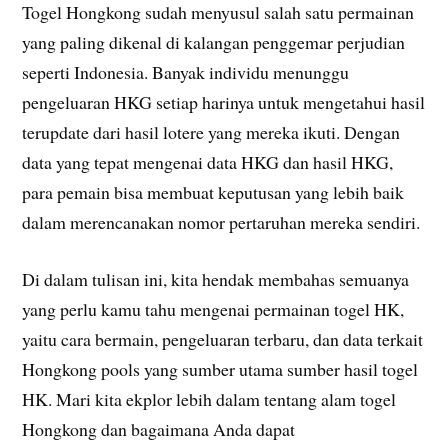
Togel Hongkong sudah menyusul salah satu permainan
yang paling dikenal di kalangan penggemar perjudian
seperti Indonesia. Banyak individu menunggu
pengeluaran HKG setiap harinya untuk mengetahui hasil
terupdate dari hasil lotere yang mereka ikuti. Dengan
data yang tepat mengenai data HKG dan hasil HKG,
para pemain bisa membuat keputusan yang lebih baik
dalam merencanakan nomor pertaruhan mereka sendiri.
Di dalam tulisan ini, kita hendak membahas semuanya
yang perlu kamu tahu mengenai permainan togel HK,
yaitu cara bermain, pengeluaran terbaru, dan data terkait
Hongkong pools yang sumber utama sumber hasil togel
HK. Mari kita ekplor lebih dalam tentang alam togel
Hongkong dan bagaimana Anda dapat