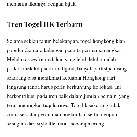
memanfaatkannya dengan bijak.
Tren Togel HK Terbaru
Selama sekian tahun belakangan, togel hongkong kian
populer diantara kalangan pecinta permainan angka.
Melalui akses kemudahan yang lebih lebih mudah
praktis melalui platform digital, banyak partisipan yang
sekarang bisa menikmati keluaran Hongkong dari
langsung tanpa harus perlu berkunjung ke lokasi. Ini
berkontribusi pada tren baik dalam jumlah pemain, yang
terus meningkat tiap harinya. Toto hk sekarang tidak
cuma sekadar permainan, melainkan serta menjadi
sebagian dari style life untuk beberapa orang.